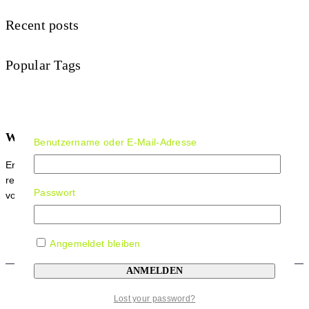
Recent posts
Popular Tags
Werde Teil der figuroo Community
Benutzername oder E-Mail-Adresse
Erhalte 5 % Rabatt auf deinen nächsten Einkauf und erfahre
rechtzeitig
Passwort
von zeitlich begrenzten Angeboten, sowie neuen Produkten.
Angemeldet bleiben
Lost your password?