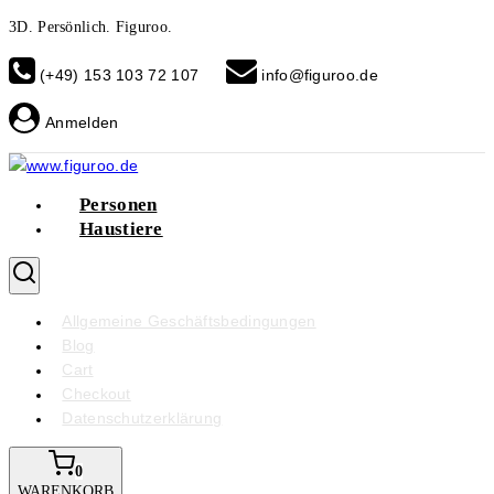
Skip
3D. Persönlich. Figuroo.
to
(+49) 153 103 72 107
info@figuroo.de
content
Anmelden
Personen
Haustiere
Allgemeine Geschäftsbedingungen
Blog
Cart
Checkout
Datenschutzerklärung
0
WARENKORB