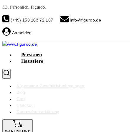
Skip
3D. Persönlich. Figuroo.
to
(+49) 153 103 72 107
info@figuroo.de
content
Anmelden
Personen
Haustiere
Allgemeine Geschäftsbedingungen
Blog
Cart
Checkout
Datenschutzerklärung
0
WARENKORB