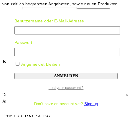
von zeitlich begrenzten Angeboten, sowie neuen Produkten.
Benutzername oder E-Mail-Adresse
Passwort
Kontakt Information
Angemeldet bleiben
Lost your password?
Du Hast Eine Frage Oder Brauchst Ein Individuelles Angebot? Ruf Uns
An!
Don't have an account yet?
Sign up
+49 153 103 72 107