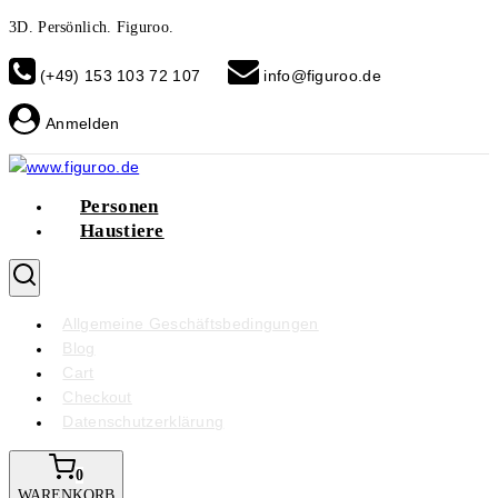
Skip
3D. Persönlich. Figuroo.
to
(+49) 153 103 72 107
info@figuroo.de
content
Anmelden
Personen
Haustiere
Allgemeine Geschäftsbedingungen
Blog
Cart
Checkout
Datenschutzerklärung
0
WARENKORB