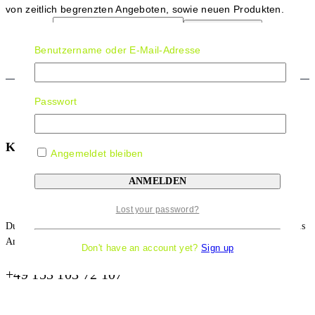
von zeitlich begrenzten Angeboten, sowie neuen Produkten.
Benutzername oder E-Mail-Adresse
Passwort
Kontakt Information
Angemeldet bleiben
Lost your password?
Du Hast Eine Frage Oder Brauchst Ein Individuelles Angebot? Ruf Uns
An!
Don't have an account yet?
Sign up
+49 153 103 72 107