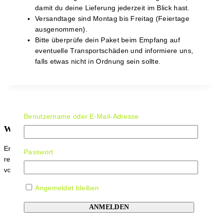
damit du deine Lieferung jederzeit im Blick hast.
Versandtage sind Montag bis Freitag (Feiertage
ausgenommen).
Bitte überprüfe dein Paket beim Empfang auf
eventuelle Transportschäden und informiere uns,
falls etwas nicht in Ordnung sein sollte.
Benutzername oder E-Mail-Adresse
Werde Teil der figuroo Community
Erhalte 5 % Rabatt auf deinen nächsten Einkauf und erfahre
Passwort
rechtzeitig
von zeitlich begrenzten Angeboten, sowie neuen Produkten.
Angemeldet bleiben