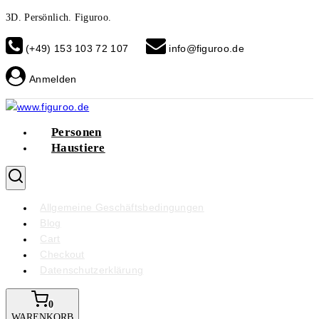
Skip
3D. Persönlich. Figuroo.
to
(+49) 153 103 72 107
info@figuroo.de
content
Anmelden
Personen
Haustiere
Allgemeine Geschäftsbedingungen
Blog
Cart
Checkout
Datenschutzerklärung
0
WARENKORB