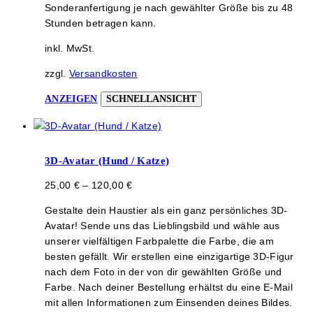
Sonderanfertigung je nach gewählter Größe bis zu 48
Stunden betragen kann.
inkl. MwSt.
zzgl.
Versandkosten
Dieses
ANZEIGEN
SCHNELLANSICHT
Produkt
weist
mehrere
Varianten
3D-Avatar (Hund / Katze)
auf.
25,00
€
–
120,00
€
Die
Optionen
Gestalte dein Haustier als ein ganz persönliches 3D-
können
Avatar! Sende uns das Lieblingsbild und wähle aus
auf
unserer vielfältigen Farbpalette die Farbe, die am
der
besten gefällt. Wir erstellen eine einzigartige 3D-Figur
Produktseite
nach dem Foto in der von dir gewählten Größe und
gewählt
Farbe. Nach deiner Bestellung erhältst du eine E-Mail
werden
mit allen Informationen zum Einsenden deines Bildes.