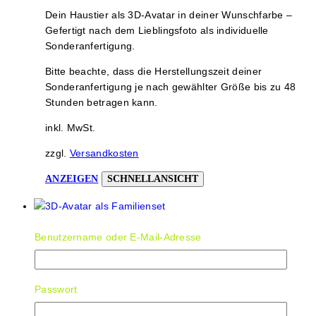
Dein Haustier als 3D-Avatar in deiner Wunschfarbe –
Gefertigt nach dem Lieblingsfoto als individuelle
Sonderanfertigung.
Bitte beachte, dass die Herstellungszeit deiner
Sonderanfertigung je nach gewählter Größe bis zu 48
Stunden betragen kann.
inkl. MwSt.
zzgl.
Versandkosten
Dieses
ANZEIGEN
SCHNELLANSICHT
Produkt
weist
mehrere
Benutzername oder E-Mail-Adresse
Varianten
3D-Avatar als Familienset
auf.
35,00
€
–
219,00
€
Die
Optionen
Passwort
Gestalte deinen ganz persönlichen 3D-Avatar! Sende
können
uns dein Lieblingsbild und wähle aus unserer