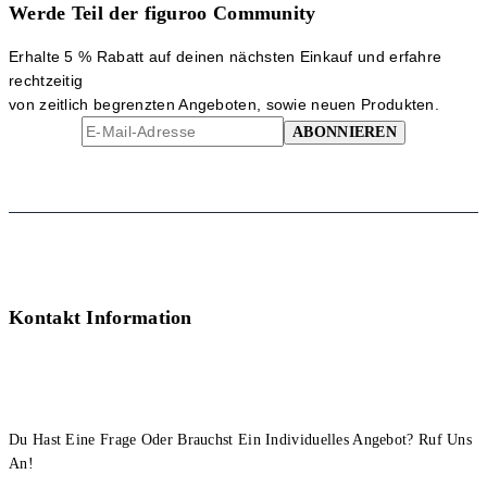
auf.
Werde Teil der figuroo Community
Die
Optionen
Erhalte 5 % Rabatt auf deinen nächsten Einkauf und erfahre
können
rechtzeitig
auf
von zeitlich begrenzten Angeboten, sowie neuen Produkten.
der
Produktseite
gewählt
werden
Kontakt Information
Du Hast Eine Frage Oder Brauchst Ein Individuelles Angebot? Ruf Uns
An!