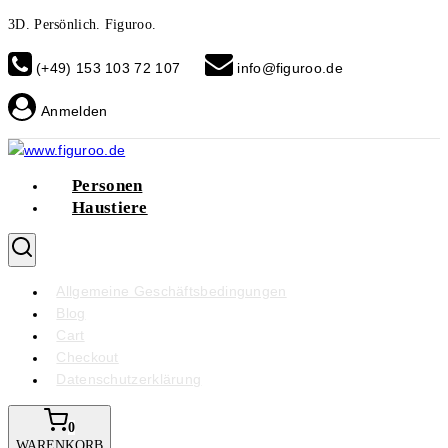
Skip
3D. Persönlich. Figuroo.
to
(+49) 153 103 72 107
info@figuroo.de
content
Anmelden
Personen
Haustiere
Allgemeine Geschäftsbedingungen
Blog
Cart
Checkout
Datenschutzerklärung
0
WARENKORB